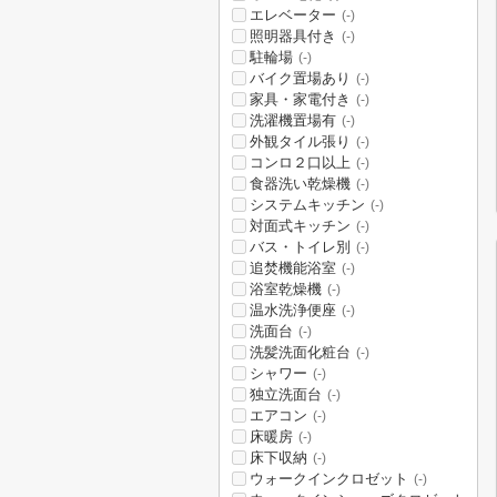
エレベーター
(-)
照明器具付き
(-)
駐輪場
(-)
バイク置場あり
(-)
家具・家電付き
(-)
洗濯機置場有
(-)
外観タイル張り
(-)
コンロ２口以上
(-)
食器洗い乾燥機
(-)
システムキッチン
(-)
対面式キッチン
(-)
バス・トイレ別
(-)
追焚機能浴室
(-)
浴室乾燥機
(-)
温水洗浄便座
(-)
洗面台
(-)
洗髪洗面化粧台
(-)
シャワー
(-)
独立洗面台
(-)
エアコン
(-)
床暖房
(-)
床下収納
(-)
ウォークインクロゼット
(-)