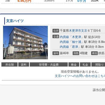
6.95
万円
0ヶ月
2階
3,000円
1ヶ月
2LDK
文京ハイツ
千葉県
木更津市
文京
６丁目6-6
住所
交通
内房線
「
木更津
」駅 徒歩14分
内房線
「
袖ケ浦
」駅 車18分 8.8k
内房線
「
君津
」駅 車16分 8.0km
築46年
4階建
鉄筋
築年
階数
構造
所在階
賃料
管理費・共益費
敷金
礼金
間取り
現在空室情報がありません。
文京ハイツへのお問い合わせはこち
該当公開