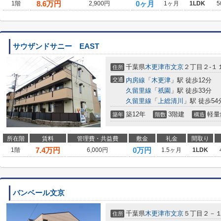
8.6
万円
0ヶ月
1階
2,900円
1ヶ月
1LDK
5
サウザンドサニー EAST
千葉県
木更津市
文京
２丁目２-１
住所
交通
内房線
「
木更津
」駅 徒歩12分
久留里線
「
祇園
」駅 徒歩33分
久留里線
「
上総清川
」駅 徒歩54
築12年
3階建
軽量
築年
階数
構造
所在階
賃料
管理費・共益費
敷金
礼金
間取り
7.4
万円
0万円
1階
6,000円
1.5ヶ月
1LDK
バンベール文京
千葉県
木更津市
文京
５丁目２－
住所