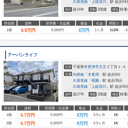
久留里線
「
上総清川
」駅 徒歩54
築14年
2階建
軽量
築年
階数
構造
所在階
賃料
管理費・共益費
敷金
礼金
間取り
6.9
万円
0万円
1階
6,000円
1ヶ月
1LDK
4
アーバンライフ
千葉県
木更津市
文京
２丁目１-４
住所
交通
内房線
「
木更津
」駅 徒歩8分
久留里線
「
祇園
」駅 徒歩35分
久留里線
「
上総清川
」駅 徒歩56
築27年
2階建
軽量
築年
階数
構造
所在階
賃料
管理費・共益費
敷金
礼金
間取り
5.7
万円
0万円
1階
5,000円
0.5ヶ月
1K
5.7
万円
0万円
2階
5,000円
0.5ヶ月
1K