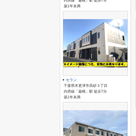
内房線「巌根」駅 徒歩7分
築1年未満
セラン
千葉県木更津市高砂３丁目
内房線「巌根」駅 徒歩7分
築1年未満