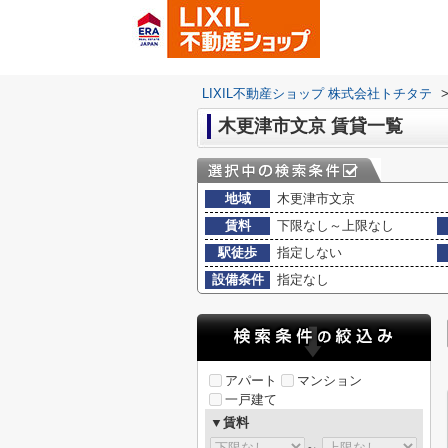
LIXIL不動産ショップ 株式会社トチタテ
木更津市文京 賃貸一覧
地域
木更津市文京
賃料
下限なし～上限なし
駅徒歩
指定しない
設備条件
指定なし
アパート
マンション
一戸建て
▼賃料
～