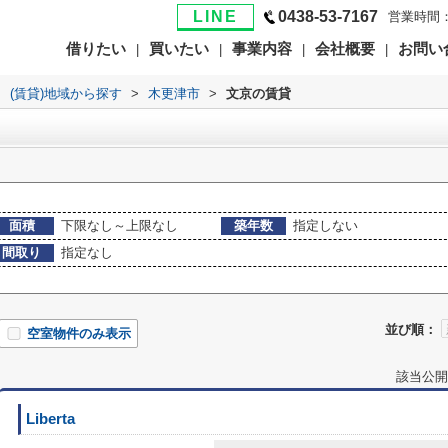
LINE
0438-53-7167
営業時間：
借りたい
買いたい
事業内容
会社概要
お問い
|
|
|
|
>
(賃貸)地域から探す
>
木更津市
>
文京の賃貸
面積
下限なし～上限なし
築年数
指定しない
間取り
指定なし
並び順：
空室物件のみ表示
該当公開
Liberta