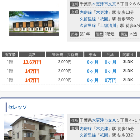
千葉県
木更津市
文京
５丁目２６６
住所
交通
内房線
「
木更津
」駅 徒歩13分
久留里線
「
祇園
」駅 徒歩36分
久留里線
「
上総清川
」駅 徒歩57
築1年
2階建
木造
築年
階数
構造
所在階
賃料
管理費・共益費
敷金
礼金
間取り
13.6
万円
0ヶ月
0ヶ月
1階
3,000円
3LDK
14
万円
0ヶ月
0ヶ月
1階
3,000円
2LDK
14
万円
0ヶ月
0万円
1階
3,000円
2LDK
セレッソ
千葉県
木更津市
文京
５丁目４-１
住所
交通
内房線
「
木更津
」駅 徒歩15分
久留里線
「
祇園
」駅 徒歩33分