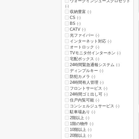
ウォークインシューズクロゼット
(-)
収納豊富
(-)
CS
(-)
BS
(-)
CATV
(-)
光ファイバー
(-)
インターネット対応
(-)
オートロック
(-)
TVモニタ付インターホン
(-)
宅配ボックス
(-)
24時間緊急通報システム
(-)
ディンプルキー
(-)
防犯カメラ
(-)
24時間有人管理
(-)
フロントサービス
(-)
24時間ゴミ出し可
(-)
住戸内覧可能
(-)
コンシェルジュサービス
(-)
駐車場あり
(-)
2階以上
(-)
1階の物件
(-)
10階以上
(-)
20階以上
(-)