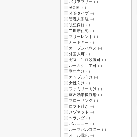
バリアフリー
(-)
分割可
(-)
分譲タイプ
(-)
管理人常駐
(-)
眺望良好
(-)
二世帯住宅
(-)
フリーレント
(-)
カードキー
(-)
オープンハウス
(-)
外国人可
(-)
ガスコンロ設置可
(-)
ルームシェア可
(-)
学生向け
(-)
カップル向け
(-)
女性向け
(-)
ファミリー向け
(-)
室内洗濯機置場
(-)
フローリング
(-)
ロフト付き
(-)
メゾネット
(-)
ベランダ
(-)
バルコニー
(-)
ルーフバルコニー
(-)
オール電化
(-)