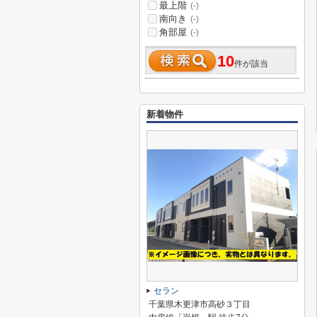
最上階
(-)
南向き
(-)
角部屋
(-)
10
件が該当
新着物件
セラン
千葉県木更津市高砂３丁目