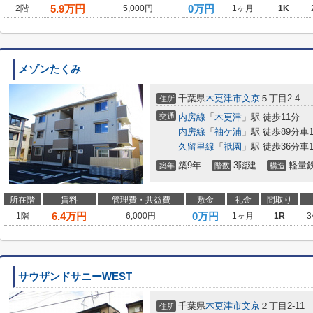
5.9
万円
0万円
2階
5,000円
1ヶ月
1K
メゾンたくみ
千葉県
木更津市
文京
５丁目2-4
住所
交通
内房線
「
木更津
」駅 徒歩11分
内房線
「
袖ケ浦
」駅 徒歩89分車18
久留里線
「
祇園
」駅 徒歩36分車19
築9年
3階建
軽量
築年
階数
構造
所在階
賃料
管理費・共益費
敷金
礼金
間取り
6.4
万円
0万円
1階
6,000円
1ヶ月
1R
3
サウザンドサニーWEST
千葉県
木更津市
文京
２丁目2-11
住所