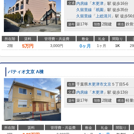
交通
内房線
「
木更津
」駅 徒歩16分
久留里線
「
祇園
」駅 徒歩35分
久留里線
「
上総清川
」駅 徒歩56
築17年
2階建
鉄骨
築年
階数
構造
所在階
賃料
管理費・共益費
敷金
礼金
間取り
5
万円
0ヶ月
2階
3,000円
1ヶ月
1K
2
パティオ文京 A棟
千葉県
木更津市
文京
５丁目5-6
住所
交通
内房線
「
木更津
」駅 徒歩13分
築17年
2階建
軽量
築年
階数
構造
所在階
賃料
管理費・共益費
敷金
礼金
間取り