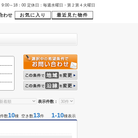
9:00～18：00 定休日：毎週水曜日・第２第４火曜日
合わせ
お気に入り
最近見た物件
表示件数：
10
13
1-10
件数
棟 空き数
件
棟表示