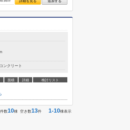
66.66㎡
詳細を見る
追加する
m
コンクリート
面積
詳細
検討リスト
ら
10
13
1-10
件数
棟 空き数
件
棟表示