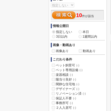
10
件が該当
情報公開日
指定しない
本日
3日以内
1週間以内
画像・動画あり
画像あり
動画あり
こだわり条件
ペット飼育可
(-)
ペット専用設備
(-)
楽器相談
(-)
陽当り良好
(-)
閑静な住宅地
(-)
デザイナーズ
(-)
リノベーション済
(-)
保証人不要
(-)
事務所可
(-)
２人入居可
(-)