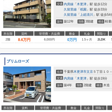
交通
内房線
「
木更津
」駅 徒歩12分
久留里線
「
祇園
」駅 徒歩33分
久留里線
「
上総清川
」駅 徒歩54
築12年
3階建
軽量
築年
階数
構造
所在階
賃料
管理費・共益費
敷金
礼金
間取り
8.6
万円
0万円
2階
6,000円
1.5ヶ月
2LDK
プリムローズ
千葉県
木更津市
文京
５丁目１０
住所
交通
内房線
「
木更津
」駅 徒歩19分
築4年
2階建
木造
築年
階数
構造
所在階
賃料
管理費・共益費
敷金
礼金
間取り