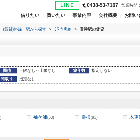
LINE
0438-53-7167
営業時間：
借りたい
買いたい
事業内容
会社概要
お問い
|
|
|
|
>
(賃貸)路線・駅から探す
>
JR内房線
>
君津駅の賃貸
面積
下限なし～上限なし
築年数
指定しない
間取り
指定なし
袖ケ浦
巌根
木更
)
(53)
(93)