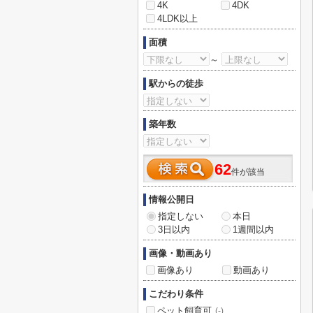
4K
4DK
4LDK以上
面積
～
駅からの徒歩
築年数
62
件が該当
情報公開日
指定しない
本日
3日以内
1週間以内
画像・動画あり
画像あり
動画あり
こだわり条件
ペット飼育可
(-)