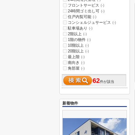
フロントサービス
(-)
24時間ゴミ出し可
(-)
住戸内覧可能
(-)
コンシェルジュサービス
(-)
駐車場あり
(-)
2階以上
(-)
1階の物件
(-)
10階以上
(-)
20階以上
(-)
最上階
(-)
南向き
(-)
角部屋
(-)
62
件が該当
新着物件