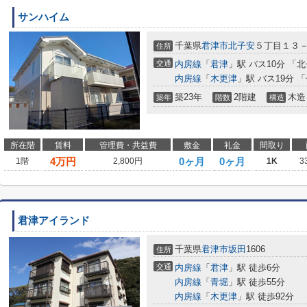
サンハイム
千葉県
君津市
北子安
５丁目１３
住所
交通
内房線
「
君津
」駅 バス10分 「
内房線
「
木更津
」駅 バス19分 
築23年
2階建
木造
築年
階数
構造
所在階
賃料
管理費・共益費
敷金
礼金
間取り
4
万円
0ヶ月
0ヶ月
1階
2,800円
1K
3
君津アイランド
千葉県
君津市
坂田
1606
住所
交通
内房線
「
君津
」駅 徒歩6分
内房線
「
青堀
」駅 徒歩55分
内房線
「
木更津
」駅 徒歩92分