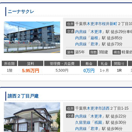
ニーナサクレ
千葉県
木更津市
桜井新町
２丁目10
住所
交通
内房線
「
木更津
」駅 徒歩29分車6分
内房線
「
巌根
」駅 徒歩85分
内房線
「
君津
」駅 徒歩73分
築5年
3階建
軽量
築年
階数
構造
所在階
賃料
管理費・共益費
敷金
礼金
間取り
5.95
万円
0万円
1階
5,500円
1ヶ月
1R
請西２丁目戸建
千葉県
木更津市
請西
２丁目1-15
住所
交通
内房線
「
木更津
」駅 徒歩22分
久留里線
「
祇園
」駅 徒歩30分
内房線
「
君津
」駅 徒歩96分