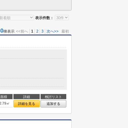
表示件数：
0
棟表示
<<前へ
1
2
3
次へ>>
最初
面積
詳細
検討リスト
2.79㎡
詳細を見る
追加する