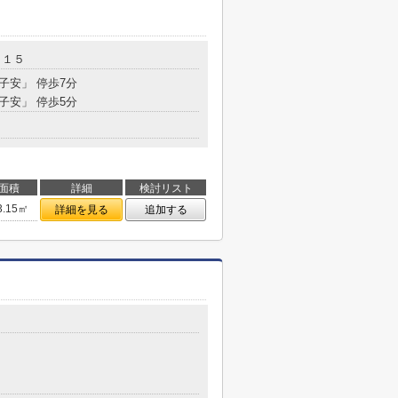
－１５
北子安」 停歩7分
「子安」 停歩5分
面積
詳細
検討リスト
3.15㎡
詳細を見る
追加する