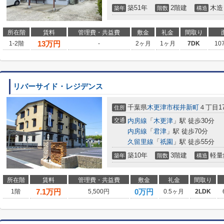
築51年
2階建
木造
築年
階数
構造
所在階
賃料
管理費・共益費
敷金
礼金
間取り
13
万円
1-2階
-
2ヶ月
1ヶ月
7DK
10
リバーサイド・レジデンス
千葉県
木更津市
桜井新町
４丁目17
住所
交通
内房線
「
木更津
」駅 徒歩30分
内房線
「
君津
」駅 徒歩70分
久留里線
「
祇園
」駅 徒歩55分
築10年
3階建
軽量
築年
階数
構造
所在階
賃料
管理費・共益費
敷金
礼金
間取り
7.1
万円
0万円
1階
5,500円
0.5ヶ月
2LDK