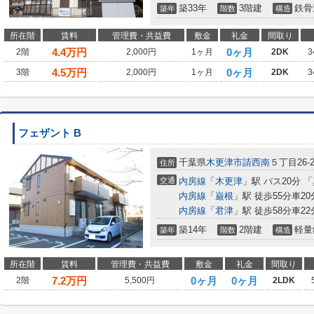
築33年
3階建
鉄骨
築年
階数
構造
所在階
賃料
管理費・共益費
敷金
礼金
間取り
4.4
万円
0ヶ月
2階
2,000円
1ヶ月
2DK
3
4.5
万円
0ヶ月
3階
2,000円
1ヶ月
2DK
3
フェザント B
千葉県
木更津市
請西南
５丁目26-
住所
交通
内房線
「
木更津
」駅 バス20分 
内房線
「
巌根
」駅 徒歩55分車20
内房線
「
君津
」駅 徒歩58分車22
築14年
2階建
軽量
築年
階数
構造
所在階
賃料
管理費・共益費
敷金
礼金
間取り
7.2
万円
0ヶ月
0ヶ月
2階
5,500円
2LDK