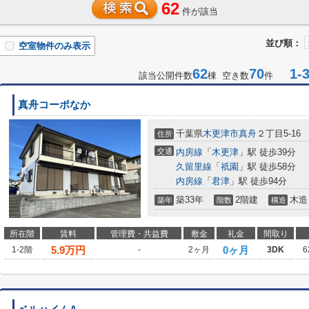
62
件が該当
並び順：
空室物件のみ表示
62
70
1-3
該当公開件数
棟 空き数
件
真舟コーポなか
千葉県
木更津市
真舟
２丁目5-16
住所
交通
内房線
「
木更津
」駅 徒歩39分
久留里線
「
祇園
」駅 徒歩58分
内房線
「
君津
」駅 徒歩94分
築33年
2階建
木造
築年
階数
構造
所在階
賃料
管理費・共益費
敷金
礼金
間取り
5.9
万円
0ヶ月
1-2階
-
2ヶ月
3DK
6