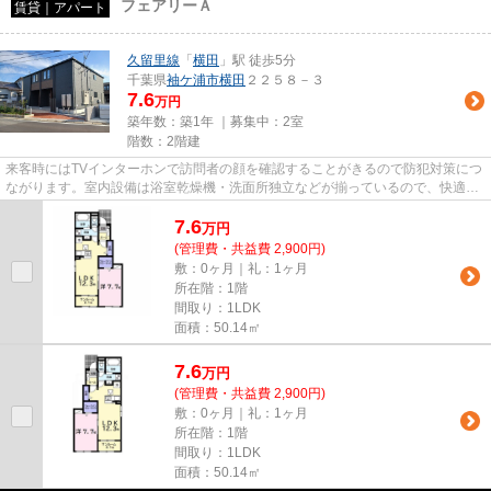
フェアリーＡ
賃貸｜アパート
久留里線
「
横田
」駅 徒歩5分
千葉県
袖ケ浦市
横田
２２５８－３
7.6
万円
築年数：築1年 ｜募集中：
2室
階数：2階建
来客時にはTVインターホンで訪問者の顔を確認することがきるので防犯対策につ
ながります。室内設備は浴室乾燥機・洗面所独立などが揃っているので、快適に
過ごしやすいお部屋になりま...
7.6
万
円
(管理費・共益費 2,900円)
敷：0ヶ月｜礼：1ヶ月
所在階：1階
間取り：1LDK
面積：50.14㎡
7.6
万
円
(管理費・共益費 2,900円)
敷：0ヶ月｜礼：1ヶ月
所在階：1階
間取り：1LDK
面積：50.14㎡