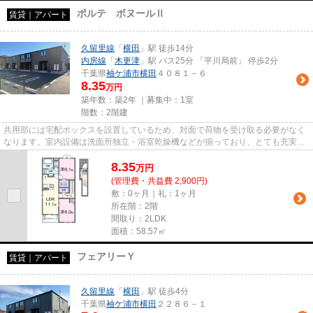
ポルテ ボヌールⅡ
賃貸｜アパート
久留里線
「
横田
」駅 徒歩14分
内房線
「
木更津
」駅 バス25分 「平川局前」 停歩2分
千葉県
袖ケ浦市
横田
４０８１－６
8.35
万円
築年数：築2年 ｜募集中：
1室
階数：2階建
共用部には宅配ボックスを設置しているため、対面で荷物を受け取る必要がなく
なります。室内設備は洗面所独立・浴室乾燥機などが揃っており、とても充実し
ています。知らない人が来た...
8.35
万
円
(管理費・共益費 2,900円)
敷：0ヶ月｜礼：1ヶ月
所在階：2階
間取り：2LDK
面積：58.57㎡
フェアリーＹ
賃貸｜アパート
久留里線
「
横田
」駅 徒歩4分
千葉県
袖ケ浦市
横田
２２８６－１