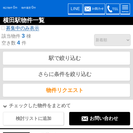
0
0
LINE
検討物件
件
物件履歴
件
横田駅物件一覧
募集中のみ表示
3
該当物件
棟
4
空き数
件
駅で絞り込む
さらに条件を絞り込む
物件リクエスト
チェックした物件をまとめて
検討リストに追加
お問い合わせ