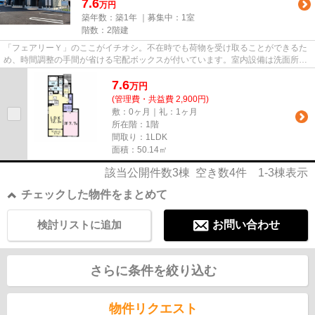
7.6
万円
築年数：築1年 ｜募集中：
1室
階数：2階建
「フェアリーＹ」のここがイチオシ。不在時でも荷物を受け取ることができるた
め、時間調整の手間が省ける宅配ボックスが付いています。室内設備は洗面所独
立・浴室乾燥機などが揃って...
7.6
万
円
(管理費・共益費 2,900円)
敷：0ヶ月｜礼：1ヶ月
所在階：1階
間取り：1LDK
面積：50.14㎡
該当公開件数
3
棟 空き数
4
件
1-3
棟表示
チェックした物件をまとめて
検討リストに追加
お問い合わせ
さらに条件を絞り込む
物件リクエスト