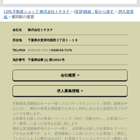
LIXIL不動産ショップ 株式会社トチタテ
>
(賃貸)路線・駅から探す
>
JR久留里
線
>
横田駅の賃貸
会社名
株式会社トチタテ
所在地
千葉県木更津市請西３丁目１－１８
TEL/FAX
0438-53-7167
/ 0438-53-7176
免許番号
千葉県知事 (1) 第18501号
会社概要
求人募集情報
不動産賃貸建物のオーナー様へプロパティマネジメント（管理）業務を中
心に行い、弊社の管理企画提案力を生かし時代に合わせた賃貸住宅プロデ
ュースを致します。
お部屋をお探しのお客様へリーシング（仲介）活動を行い、お客様のニー
ズ（要望）に合った住宅をお探し致します。
優良な賃貸建物所有のオーナー様と、お部屋をお探しのお客様をマッチン
グするお仕事です。また、賃貸建物にご入居いただいたお客様にご満足し
ていただくように弊社は心がけ、お客様リテンションサービス（継続）向