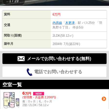
1 / 19
賃料
6万円
内房線
「
木更津
」駅 バス25分 「羽
交通
鳥野６丁目」 停歩5分
間取り(面積)
2LDK(58.12㎡)
築年月
2004年 7月(築22年)
メールでお問い合わせする(無料)
電話でお問い合わせする
空室一覧
6
万
円
NEW
(管理費・共益費 2,200円)
敷：0ヶ月｜礼：0ヶ月
2階 / 2LDK / 58.12㎡