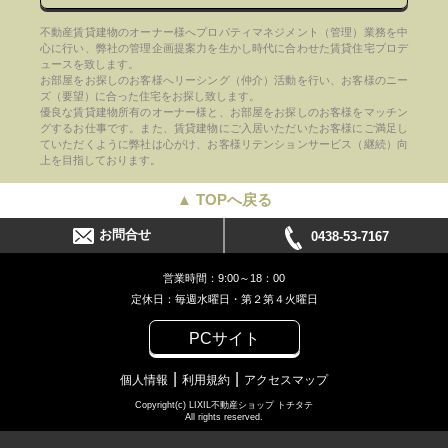
不動産賃貸建物のオーナー様へプロパティマネジメント（管理）業務を中
心に行い、弊社の管理企画提案力を生かし時代に合わせた賃貸住宅プロデ
ュースを致します。
お部屋をお探しのお客様へリーシング（仲介）活動を行い、お客様のニー
ズ（要望）に合った住宅をお探し致します。
優良な賃貸建物所有のオーナー様と、お部屋をお探しのお客様をマッチン
グするお仕事です。また、賃貸建物にご入居いただいたお客様にご満足し
ていただくように弊社は心がけ、お客様リテンションサービス（継続）向
上を目指しております。
▲ TOPへ戻る
お問合せ
0438-53-7167
営業時間：9:00～18：00
定休日：毎週水曜日・第２第４火曜日
PCサイト
個人情報
利用規約
アクセスマップ
Copyright(c) LIXIL不動産ショップ トチタテ
All rights reserved.