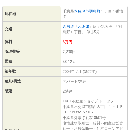
千葉県
木更津市
羽鳥野
５丁目４番地
所在地
７
内房線
「
木更津
」駅 バス25分 「羽
交通
鳥野６丁目」 停歩5分
賃料
6万円
管理費等
2,200円
面積
58.12㎡
築年数
2004年 7月 (築22年)
種別/構造
アパート/木造
階建
2階建
LIXIL不動産ショップ トチタテ
千葉県木更津市請西３丁目１－１８
TEL:0438-53-7167
千葉県知事 (1) 第18501号
宅地建物取引士・賃貸不動産経営管
理士・相続診断士・住宅ローンアド