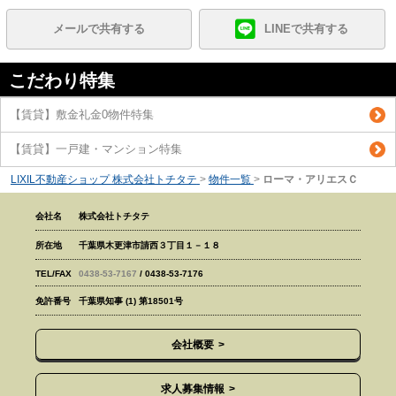
メールで共有する
LINEで共有する
こだわり特集
【賃貸】敷金礼金0物件特集
【賃貸】一戸建・マンション特集
LIXIL不動産ショップ 株式会社トチタテ
>
物件一覧
>
ローマ・アリエスＣ
会社名
株式会社トチタテ
所在地
千葉県木更津市請西３丁目１－１８
TEL/FAX
0438-53-7167
/ 0438-53-7176
免許番号
千葉県知事 (1) 第18501号
会社概要
求人募集情報