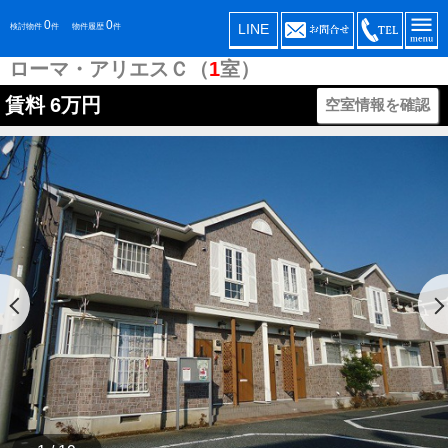
0
0
LINE
検討物件
件
物件履歴
件
ローマ・アリエスＣ（
1
室）
賃料
6万円
空室情報を確認