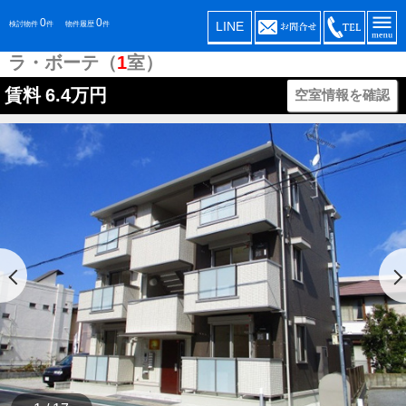
0
0
LINE
検討物件
件
物件履歴
件
ラ・ボーテ（
1
室）
賃料
6.4万円
空室情報を確認