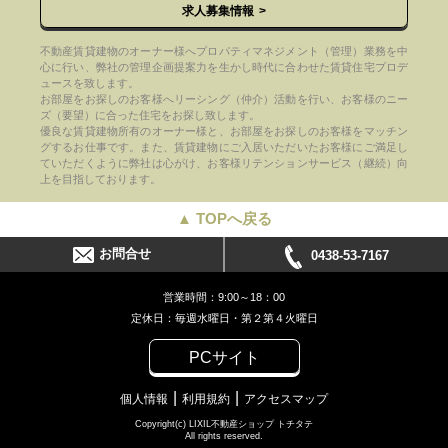
求人募集情報
不動産賃貸建物のオーナー様へプロパティマネジメント（管理）業務を中
心に行い、弊社の管理企画提案力を生かし時代に合わせた賃貸住宅プロデ
ュースを致します。
お部屋をお探しのお客様へリーシング（仲介）活動を行い、お客様のニー
ズ（要望）に合った住宅をお探し致します。
優良な賃貸建物所有のオーナー様と、お部屋をお探しのお客様をマッチン
グするお仕事です。また、賃貸建物にご入居いただいたお客様にご満足し
ていただくように弊社は心がけ、お客様リテンションサービス（継続）向
上を目指しております。
▲ TOPへ戻る
お問合せ
0438-53-7167
営業時間：9:00～18：00
定休日：毎週水曜日・第２第４火曜日
PCサイト
個人情報
利用規約
アクセスマップ
Copyright(c) LIXIL不動産ショップ トチタテ
All rights reserved.