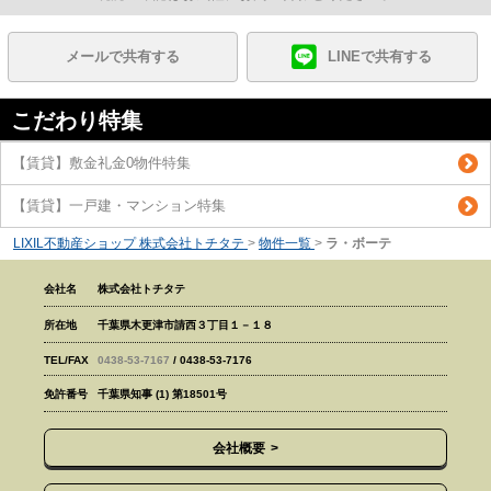
メールで共有する
LINEで共有する
こだわり特集
【賃貸】敷金礼金0物件特集
【賃貸】一戸建・マンション特集
LIXIL不動産ショップ 株式会社トチタテ
>
物件一覧
>
ラ・ボーテ
会社名
株式会社トチタテ
所在地
千葉県木更津市請西３丁目１－１８
TEL/FAX
0438-53-7167
/ 0438-53-7176
免許番号
千葉県知事 (1) 第18501号
会社概要