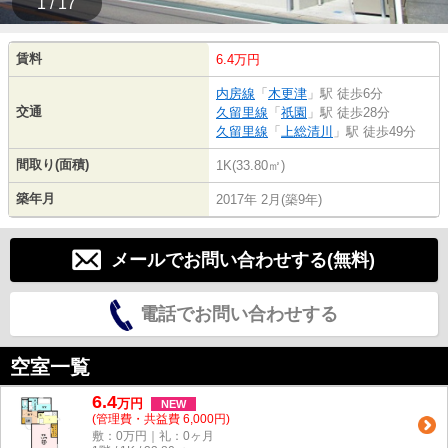
1 / 17
賃料
6.4万円
内房線
「
木更津
」駅 徒歩6分
交通
久留里線
「
祇園
」駅 徒歩28分
久留里線
「
上総清川
」駅 徒歩49分
間取り(面積)
1K(33.80㎡)
築年月
2017年 2月(築9年)
メールでお問い合わせする(無料)
電話でお問い合わせする
空室一覧
6.4
万
円
NEW
(管理費・共益費 6,000円)
敷：0万円｜礼：0ヶ月