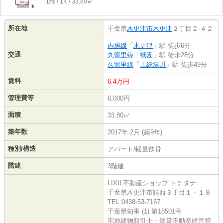
1階 / 1K / 33.80㎡
所在地
千葉県
木更津市
木更津
２丁目２-４２
内房線
「
木更津
」駅 徒歩6分
交通
久留里線
「
祇園
」駅 徒歩28分
久留里線
「
上総清川
」駅 徒歩49分
賃料
6.4万円
管理費等
6,000円
面積
33.80㎡
築年数
2017年 2月 (築9年)
種別/構造
アパート/軽量鉄骨
階建
3階建
LIXIL不動産ショップ トチタテ
千葉県木更津市請西３丁目１－１８
TEL:0438-53-7167
千葉県知事 (1) 第18501号
宅地建物取引士・賃貸不動産経営管