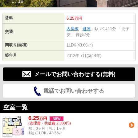
1 / 19
賃料
6.25万円
内房線
「
君津
」駅 バス11分 「北子
交通
安」 停歩7分
間取り(面積)
1LDK(43.66㎡)
築年月
2012年 7月(築14年)
メールでお問い合わせする(無料)
電話でお問い合わせする
空室一覧
6.25
万
円
NEW
(管理費・共益費 2,300円)
敷：0ヶ月｜礼：1ヶ月
1階 / 1LDK / 43.66㎡