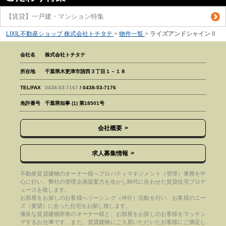
【賃貸】一戸建・マンション特集
LIXIL不動産ショップ 株式会社トチタテ
>
物件一覧
>
ライズアンドシャインⅡ
会社名
株式会社トチタテ
所在地
千葉県木更津市請西３丁目１－１８
TEL/FAX
0438-53-7167
/ 0438-53-7176
免許番号
千葉県知事 (1) 第18501号
会社概要
求人募集情報
不動産賃貸建物のオーナー様へプロパティマネジメント（管理）業務を中
心に行い、弊社の管理企画提案力を生かし時代に合わせた賃貸住宅プロデ
ュースを致します。
お部屋をお探しのお客様へリーシング（仲介）活動を行い、お客様のニー
ズ（要望）に合った住宅をお探し致します。
優良な賃貸建物所有のオーナー様と、お部屋をお探しのお客様をマッチン
グするお仕事です。また、賃貸建物にご入居いただいたお客様にご満足し