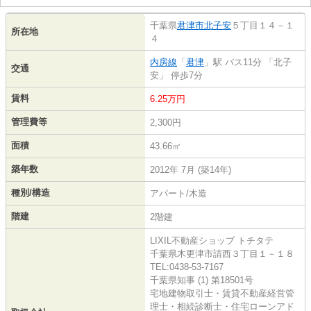
千葉県
君津市
北子安
５丁目１４－１
所在地
４
内房線
「
君津
」駅 バス11分 「北子
交通
安」 停歩7分
賃料
6.25万円
管理費等
2,300円
面積
43.66㎡
築年数
2012年 7月 (築14年)
種別/構造
アパート/木造
階建
2階建
LIXIL不動産ショップ トチタテ
千葉県木更津市請西３丁目１－１８
TEL:0438-53-7167
千葉県知事 (1) 第18501号
宅地建物取引士・賃貸不動産経営管
理士・相続診断士・住宅ローンアド