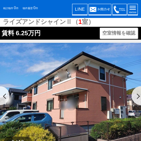
0
0
LINE
検討物件
件
物件履歴
件
ライズアンドシャインⅡ（
1
室）
賃料
6.25万円
空室情報を確認