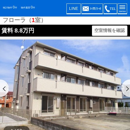
0
0
LINE
検討物件
件
物件履歴
件
フローラ（
1
室）
賃料
8.8万円
空室情報を確認