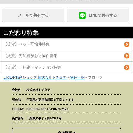
メールで共有する
LINEで共有する
こだわり特集
【賃貸】ペット可物件特集
【賃貸】光熱費がお得物件特集
【賃貸】一戸建・マンション特集
LIXIL不動産ショップ 株式会社トチタテ
>
物件一覧
>
フローラ
会社名
株式会社トチタテ
所在地
千葉県木更津市請西３丁目１－１８
TEL/FAX
0438-53-7167
/ 0438-53-7176
免許番号
千葉県知事 (1) 第18501号