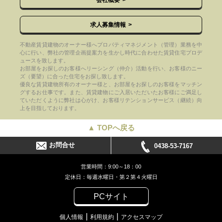
会社概要
求人募集情報
不動産賃貸建物のオーナー様へプロパティマネジメント（管理）業務を中
心に行い、弊社の管理企画提案力を生かし時代に合わせた賃貸住宅プロデ
ュースを致します。
お部屋をお探しのお客様へリーシング（仲介）活動を行い、お客様のニー
ズ（要望）に合った住宅をお探し致します。
優良な賃貸建物所有のオーナー様と、お部屋をお探しのお客様をマッチン
グするお仕事です。また、賃貸建物にご入居いただいたお客様にご満足し
ていただくように弊社は心がけ、お客様リテンションサービス（継続）向
上を目指しております。
▲ TOPへ戻る
お問合せ
0438-53-7167
営業時間：9:00～18：00
定休日：毎週水曜日・第２第４火曜日
PCサイト
個人情報
利用規約
アクセスマップ