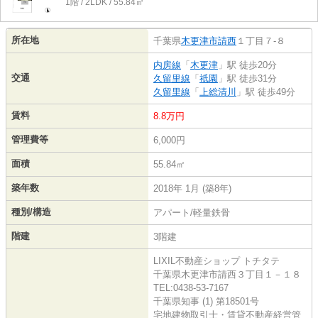
1階 / 2LDK / 55.84㎡
所在地
千葉県
木更津市
請西
１丁目７-８
内房線
「
木更津
」駅 徒歩20分
交通
久留里線
「
祇園
」駅 徒歩31分
久留里線
「
上総清川
」駅 徒歩49分
賃料
8.8万円
管理費等
6,000円
面積
55.84㎡
築年数
2018年 1月 (築8年)
種別/構造
アパート/軽量鉄骨
階建
3階建
LIXIL不動産ショップ トチタテ
千葉県木更津市請西３丁目１－１８
TEL:0438-53-7167
千葉県知事 (1) 第18501号
宅地建物取引士・賃貸不動産経営管