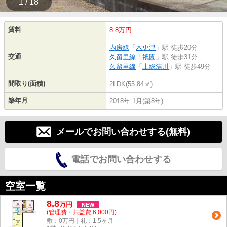
1 / 18
賃料
8.8万円
内房線
「
木更津
」駅 徒歩20分
交通
久留里線
「
祇園
」駅 徒歩31分
久留里線
「
上総清川
」駅 徒歩49分
間取り(面積)
2LDK(55.84㎡)
築年月
2018年 1月(築8年)
メールでお問い合わせする(無料)
電話でお問い合わせする
空室一覧
8.8
万
円
NEW
(管理費・共益費 6,000円)
敷：0万円｜礼：1.5ヶ月