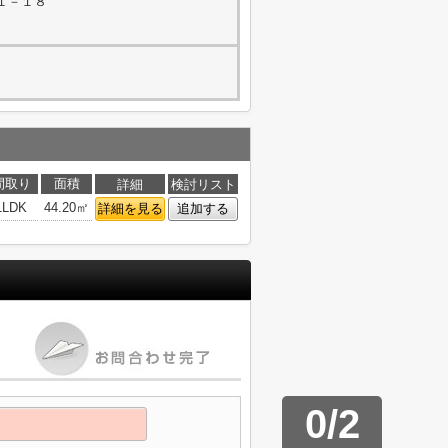
１－１８
間取り
面積
詳細
検討リスト
1LDK
44.20㎡
詳細を見る
追加する
0
/
2