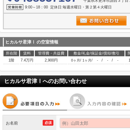
千葉県木更津市請西３丁目
9:00～18：00 定休日:毎週水曜日・第２第４火曜日
ヒカルサ君津Ⅰ
の空室情報
所在階
賃料
管理費・共益費
敷金/礼金/保証金/償却/敷引
1階
7.4万円
2,900円
/
/
/
/
0ヶ月
1ヶ月
-
-
-
ヒカルサ君津Ⅰ
へのお問い合わせ
お名前
必須