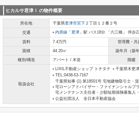
ヒカルサ君津Ⅰ
の物件概要
所在地
千葉県
君津市
宮下
２丁目１２番２号
内房線
「
君津
」駅 バス18分 「六三橋」 停歩2
交通
賃料
7.4万円
管理費・共
面積
44.20㎡
築年月（築
種別/構造
アパート / 木造
階建
LIXIL不動産ショップ トチタテ
千葉県木更
TEL:0438-53-7167
千葉県知事 (1) 第18501号 宅地建物取引
取扱会社
宅ローンアドバイザー・ファイナンシャルプ
宅メンテナンス主任者・少額短期保険募集人・
公益社団法人 全日本不動産協会