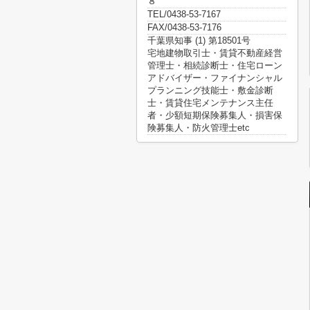
８
TEL/0438-53-7167
FAX/0438-53-7176
千葉県知事 (1) 第18501号
宅地建物取引士・賃貸不動産経営
管理士・相続診断士・住宅ローン
アドバイザー・ファイナンシャル
プランニング技能士・敷金診断
士・賃貸住宅メンテナンス主任
者・少額短期保険募集人・損害保
険募集人・防火管理士etc