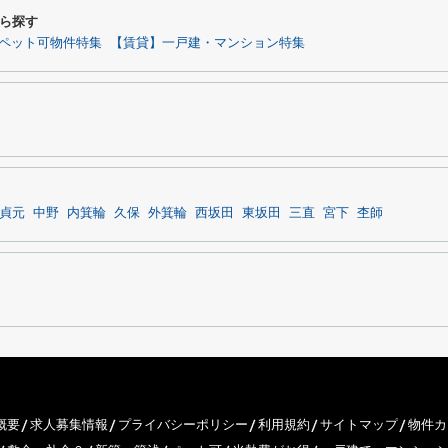
ら探す
ペット可物件特集
【賃貸】一戸建・マンション特集
貞元
中野
内箕輪
久保
外箕輪
西坂田
東坂田
三直
宮下
杢師
概要
求人募集情報
プライバシーポリシー
利用規約
サイトマップ
物件カ