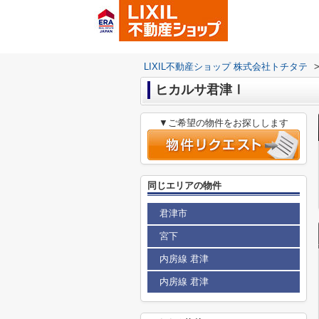
LIXIL不動産ショップ 株式会社トチタテ
ヒカルサ君津Ⅰ
▼ご希望の物件をお探しします
同じエリアの物件
君津市
宮下
内房線 君津
内房線 君津