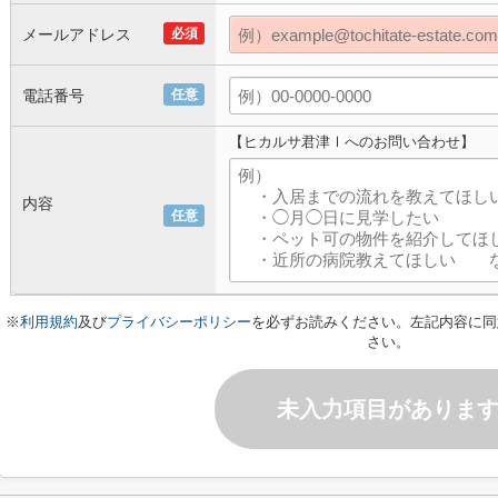
メールアドレス
必須
電話番号
任意
【ヒカルサ君津Ⅰへのお問い合わせ】
内容
任意
※
利用規約
及び
プライバシーポリシー
を必ずお読みください。左記内容に同
さい。
未入力項目がありま