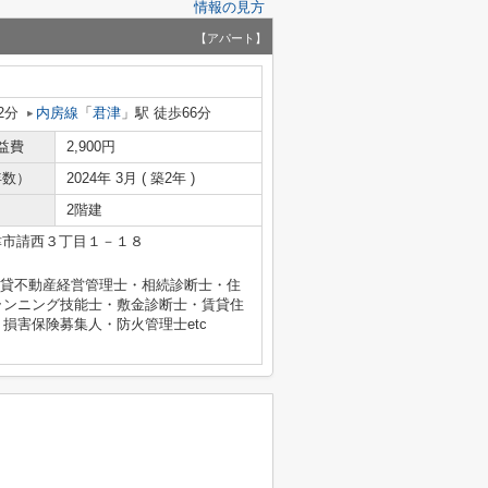
情報の見方
【アパート】
2分
内房線
「
君津
」駅 徒歩66分
益費
2,900円
年数）
2024年 3月 ( 築2年 )
2階建
津市請西３丁目１－１８
士・賃貸不動産経営管理士・相続診断士・住
ランニング技能士・敷金診断士・賃貸住
損害保険募集人・防火管理士etc