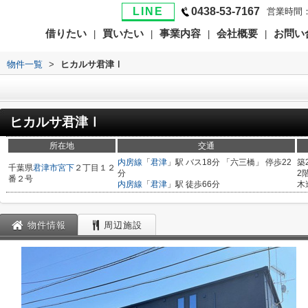
LINE
0438-53-7167
営業時間：
借りたい
買いたい
事業内容
会社概要
お問い
|
|
|
|
>
物件一覧
>
ヒカルサ君津Ⅰ
ヒカルサ君津Ⅰ
所在地
交通
内房線
「
君津
」駅 バス18分 「六三橋」 停歩22
築
千葉県
君津市
宮下
２丁目１２
分
2
番２号
内房線
「
君津
」駅 徒歩66分
木
物件情報
周辺施設