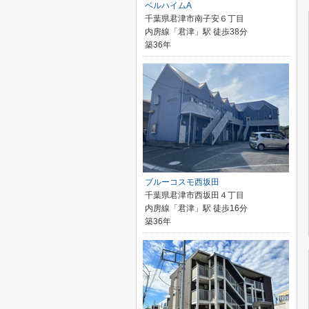
ベルハイムA
千葉県君津市南子安６丁目
内房線「君津」駅 徒歩38分
築36年
ブルーコスモ西坂田
千葉県君津市西坂田４丁目
内房線「君津」駅 徒歩16分
築36年