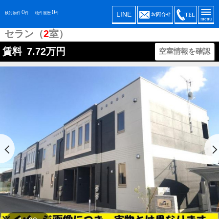
0
0
LINE
検討物件
件
物件履歴
件
セラン（
2
室）
賃料
7.72
万円
空室情報を確認