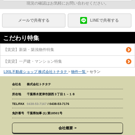
現況の確認はお気軽にお問い合わせください。
メールで共有する
LINEで共有する
こだわり特集
【賃貸】新築・築浅物件特集
【賃貸】一戸建・マンション特集
LIXIL不動産ショップ 株式会社トチタテ
>
物件一覧
>
セラン
会社名
株式会社トチタテ
所在地
千葉県木更津市請西３丁目１－１８
TEL/FAX
0438-53-7167
/ 0438-53-7176
免許番号
千葉県知事 (1) 第18501号
会社概要