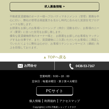
求人募集情報
不動産賃貸建物のオーナー様へプロパティマネジメント（管理）業務を中
心に行い、弊社の管理企画提案力を生かし時代に合わせた賃貸住宅プロデ
ュースを致します。
お部屋をお探しのお客様へリーシング（仲介）活動を行い、お客様のニー
ズ（要望）に合った住宅をお探し致します。
優良な賃貸建物所有のオーナー様と、お部屋をお探しのお客様をマッチン
グするお仕事です。また、賃貸建物にご入居いただいたお客様にご満足し
ていただくように弊社は心がけ、お客様リテンションサービス（継続）向
上を目指しております。
▲ TOPへ戻る
お問合せ
0438-53-7167
営業時間：9:00～18：00
定休日：毎週水曜日・第２第４火曜日
PCサイト
個人情報
利用規約
アクセスマップ
Copyright(c) LIXIL不動産ショップ トチタテ