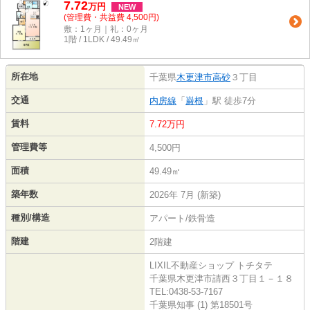
7.72
万
円
NEW
(管理費・共益費 4,500円)
敷：1ヶ月｜礼：0ヶ月
1階 / 1LDK / 49.49㎡
所在地
千葉県
木更津市
高砂
３丁目
交通
内房線
「
巌根
」駅 徒歩7分
賃料
7.72万円
管理費等
4,500円
面積
49.49㎡
築年数
2026年 7月 (新築)
種別/構造
アパート/鉄骨造
階建
2階建
LIXIL不動産ショップ トチタテ
千葉県木更津市請西３丁目１－１８
TEL:0438-53-7167
千葉県知事 (1) 第18501号