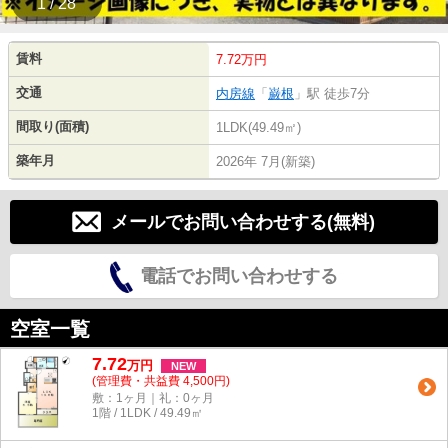
1 / 28
賃料
7.72万円
交通
内房線
「
巌根
」駅 徒歩7分
間取り(面積)
1LDK(49.49㎡)
築年月
2026年 7月(新築)
メールでお問い合わせする(無料)
電話でお問い合わせする
空室一覧
7.72
万
円
NEW
(管理費・共益費 4,500円)
敷：1ヶ月｜礼：0ヶ月
1階 / 1LDK / 49.49㎡