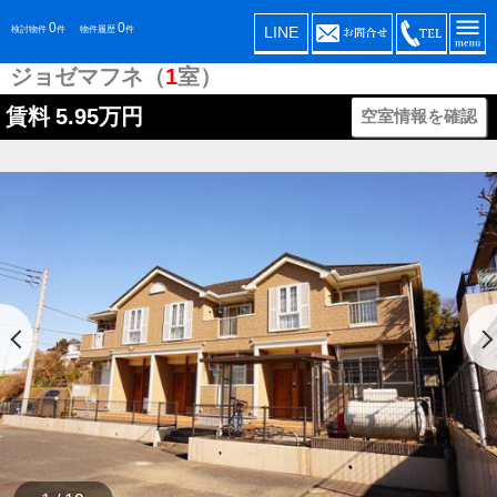
0
0
LINE
検討物件
件
物件履歴
件
ジョゼマフネ（
1
室）
賃料
5.95万円
空室情報を確認