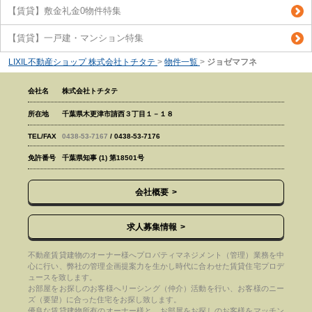
【賃貸】敷金礼金0物件特集
【賃貸】一戸建・マンション特集
LIXIL不動産ショップ 株式会社トチタテ
>
物件一覧
>
ジョゼマフネ
会社名
株式会社トチタテ
所在地
千葉県木更津市請西３丁目１－１８
TEL/FAX
0438-53-7167
/ 0438-53-7176
免許番号
千葉県知事 (1) 第18501号
会社概要
求人募集情報
不動産賃貸建物のオーナー様へプロパティマネジメント（管理）業務を中
心に行い、弊社の管理企画提案力を生かし時代に合わせた賃貸住宅プロデ
ュースを致します。
お部屋をお探しのお客様へリーシング（仲介）活動を行い、お客様のニー
ズ（要望）に合った住宅をお探し致します。
優良な賃貸建物所有のオーナー様と、お部屋をお探しのお客様をマッチン