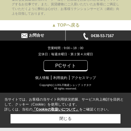
グするお仕事です。また、賃貸建物にご入居いただいたお客様にご満足し
ていただくように弊社は心がけ、お客様リテンションサービス（継続）向
上を目指しております。
▲ TOPへ戻る
お問合せ
0438-53-7167
営業時間：9:00～18：00
定休日：毎週水曜日・第２第４火曜日
PCサイト
個人情報
利用規約
アクセスマップ
Copyright(c) LIXIL不動産ショップ トチタテ
All rights reserved.
当サイトでは、お客様の当サイト利用状況把握、サービス向上検討を目的と
して、クッキー（Cookie）を使用しています。
詳しくは、当社の
「Cookieの取扱いについて」
をご確認ください。
閉じる