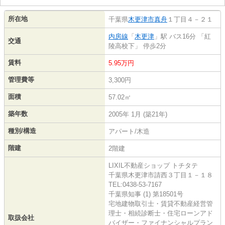
所在地
千葉県
木更津市
真舟
１丁目４－２１
内房線
「
木更津
」駅 バス16分 「紅
交通
陵高校下」 停歩2分
賃料
5.95万円
管理費等
3,300円
面積
57.02㎡
築年数
2005年 1月 (築21年)
種別/構造
アパート/木造
階建
2階建
LIXIL不動産ショップ トチタテ
千葉県木更津市請西３丁目１－１８
TEL:0438-53-7167
千葉県知事 (1) 第18501号
宅地建物取引士・賃貸不動産経営管
理士・相続診断士・住宅ローンアド
取扱会社
バイザー・ファイナンシャルプラン