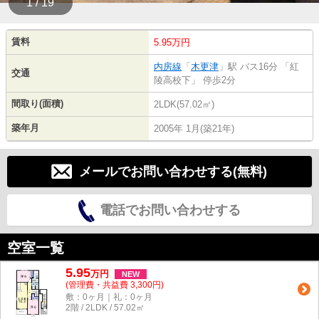
1 / 19
賃料
5.95万円
内房線
「
木更津
」駅 バス16分 「紅
交通
陵高校下」 停歩2分
間取り(面積)
2LDK(57.02㎡)
築年月
2005年 1月(築21年)
メールでお問い合わせする(無料)
電話でお問い合わせする
空室一覧
5.95
万
円
NEW
(管理費・共益費 3,300円)
敷：0ヶ月｜礼：0ヶ月
2階 / 2LDK / 57.02㎡