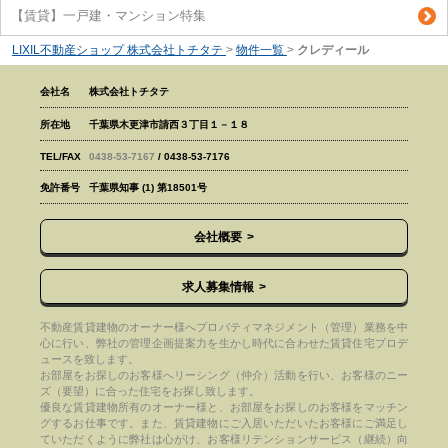
【賃貸】一戸建・マンション特集
LIXIL不動産ショップ 株式会社トチタテ
>
物件一覧
>
クレディール
会社名
株式会社トチタテ
所在地
千葉県木更津市請西３丁目１－１８
TEL/FAX
0438-53-7167
/ 0438-53-7176
免許番号
千葉県知事 (1) 第18501号
会社概要
求人募集情報
不動産賃貸建物のオーナー様へプロパティマネジメント（管理）業務を中
心に行い、弊社の管理企画提案力を生かし時代に合わせた賃貸住宅プロデ
ュースを致します。
お部屋をお探しのお客様へリーシング（仲介）活動を行い、お客様のニー
ズ（要望）に合った住宅をお探し致します。
優良な賃貸建物所有のオーナー様と、お部屋をお探しのお客様をマッチン
グするお仕事です。また、賃貸建物にご入居いただいたお客様にご満足し
ていただくように弊社は心がけ、お客様リテンションサービス（継続）向