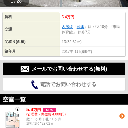
1 / 28
賃料
5.4万円
内房線
「
君津
」駅 バス10分 「市民
交通
体育館」 停歩7分
間取り(面積)
1R(32.62㎡)
築年月
2017年 1月(築9年)
メールでお問い合わせする(無料)
電話でお問い合わせする
空室一覧
5.4
万
円
NEW
(管理費・共益費 4,000円)
敷：1ヶ月｜礼：0ヶ月
1階 / 1R / 32.62㎡