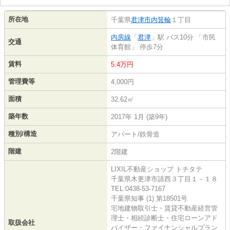
所在地
千葉県
君津市
内箕輪
１丁目
内房線
「
君津
」駅 バス10分 「市民
交通
体育館」 停歩7分
賃料
5.4万円
管理費等
4,000円
面積
32.62㎡
築年数
2017年 1月 (築9年)
種別/構造
アパート/鉄骨造
階建
2階建
LIXIL不動産ショップ トチタテ
千葉県木更津市請西３丁目１－１８
TEL:0438-53-7167
千葉県知事 (1) 第18501号
宅地建物取引士・賃貸不動産経営管
理士・相続診断士・住宅ローンアド
取扱会社
バイザー・ファイナンシャルプラン