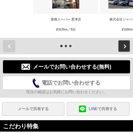
業務スーパー 君津店
株式会社ジャパ
約635m／8分
約990
前
メールでお問い合わせする(無料)
電話でお問い合わせする
現況の確認はお気軽にお問い合わせください。
メールで共有する
LINEで共有する
こだわり特集