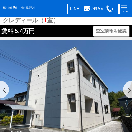
0
0
LINE
検討物件
件
物件履歴
件
クレディール（
1
室）
賃料
5.4万円
空室情報を確認