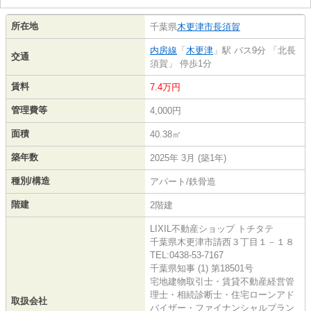
所在地
千葉県
木更津市
長須賀
内房線
「
木更津
」駅 バス9分 「北長
交通
須賀」 停歩1分
賃料
7.4万円
管理費等
4,000円
面積
40.38㎡
築年数
2025年 3月 (築1年)
種別/構造
アパート/鉄骨造
階建
2階建
LIXIL不動産ショップ トチタテ
千葉県木更津市請西３丁目１－１８
TEL:0438-53-7167
千葉県知事 (1) 第18501号
宅地建物取引士・賃貸不動産経営管
理士・相続診断士・住宅ローンアド
取扱会社
バイザー・ファイナンシャルプラン