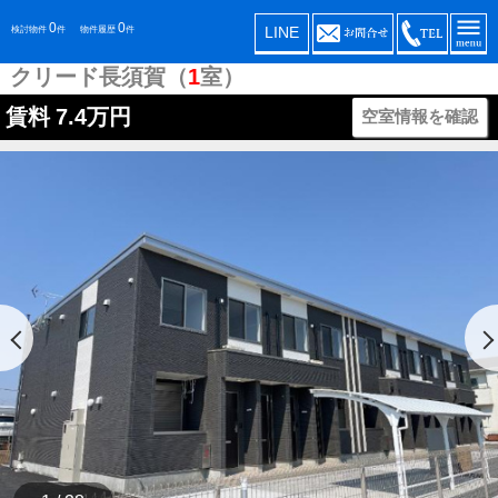
0
0
LINE
検討物件
件
物件履歴
件
クリード長須賀（
1
室）
賃料
7.4万円
空室情報を確認