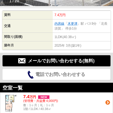
1 / 28
賃料
7.4万円
内房線
「
木更津
」駅 バス9分 「北長
交通
須賀」 停歩1分
間取り(面積)
1LDK(40.38㎡)
築年月
2025年 3月(築1年)
メールでお問い合わせする(無料)
電話でお問い合わせする
空室一覧
7.4
万
円
NEW
(管理費・共益費 4,000円)
敷：1ヶ月｜礼：1ヶ月
1階 / 1LDK / 40.38㎡