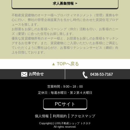
求人募集情報
不動産賃貸建物のオーナー様へプロパティマネジメント（管理）業務を中
心に行い、弊社の管理企画提案力を生かし時代に合わせた賃貸住宅プロデ
ュースを致します。
お部屋をお探しのお客様へリーシング（仲介）活動を行い、お客様のニー
ズ（要望）に合った住宅をお探し致します。
優良な賃貸建物所有のオーナー様と、お部屋をお探しのお客様をマッチン
グするお仕事です。また、賃貸建物にご入居いただいたお客様にご満足し
ていただくように弊社は心がけ、お客様リテンションサービス（継続）向
上を目指しております。
▲ TOPへ戻る
お問合せ
0438-53-7167
営業時間：9:00～18：00
定休日：毎週水曜日・第２第４火曜日
PCサイト
個人情報
利用規約
アクセスマップ
Copyright(c) LIXIL不動産ショップ トチタテ
All rights reserved.