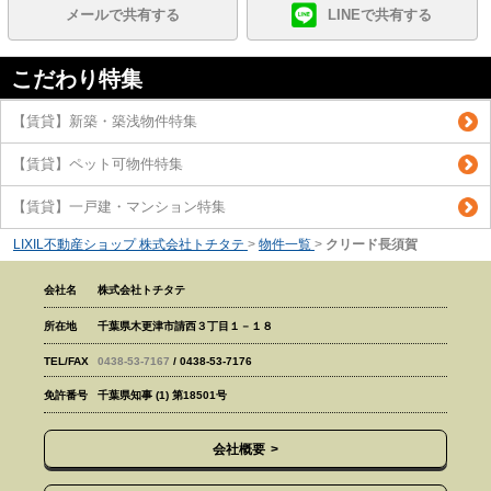
メールで共有する
LINEで共有する
こだわり特集
【賃貸】新築・築浅物件特集
【賃貸】ペット可物件特集
【賃貸】一戸建・マンション特集
LIXIL不動産ショップ 株式会社トチタテ
>
物件一覧
>
クリード長須賀
会社名
株式会社トチタテ
所在地
千葉県木更津市請西３丁目１－１８
TEL/FAX
0438-53-7167
/ 0438-53-7176
免許番号
千葉県知事 (1) 第18501号
会社概要