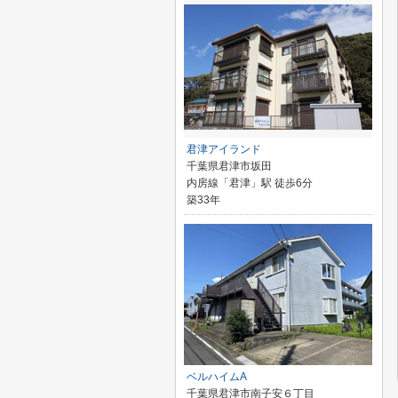
君津アイランド
千葉県君津市坂田
内房線「君津」駅 徒歩6分
築33年
ベルハイムA
千葉県君津市南子安６丁目