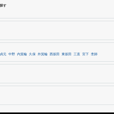
探す
貞元
中野
内箕輪
久保
外箕輪
西坂田
東坂田
三直
宮下
杢師