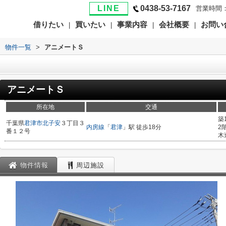
LINE
0438-53-7167
営業時間：
借りたい
買いたい
事業内容
会社概要
お問い
|
|
|
|
>
物件一覧
>
アニメートＳ
アニメートＳ
所在地
交通
築
千葉県
君津市
北子安
３丁目３
内房線
「
君津
」駅 徒歩18分
2
番１２号
木
物件情報
周辺施設