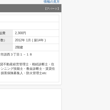
情報の見方
【アパート】
益費
2,300円
年数）
2012年 1月 ( 築14年 )
2階建
津市請西３丁目１－１８
士・賃貸不動産経営管理士・相続診断士・住
ランニング技能士・敷金診断士・賃貸住
損害保険募集人・防火管理士etc