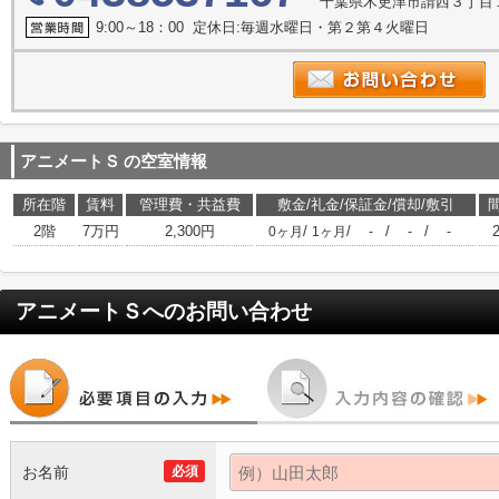
千葉県木更津市請西３丁目
9:00～18：00 定休日:毎週水曜日・第２第４火曜日
アニメートＳ
の空室情報
所在階
賃料
管理費・共益費
敷金/礼金/保証金/償却/敷引
2階
7万円
2,300円
/
/
/
/
0ヶ月
1ヶ月
-
-
-
アニメートＳ
へのお問い合わせ
お名前
必須