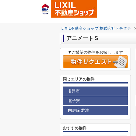
LIXIL不動産ショップ 株式会社トチタテ
アニメートＳ
▼ご希望の物件をお探しします
同じエリアの物件
君津市
北子安
内房線 君津
おすすめ物件