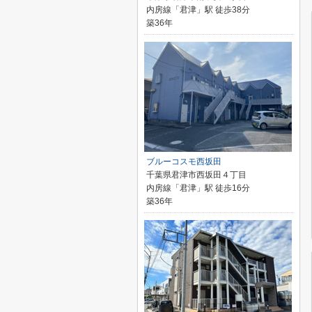
内房線「君津」駅 徒歩38分
築36年
ブルーコスモ西坂田
千葉県君津市西坂田４丁目
内房線「君津」駅 徒歩16分
築36年