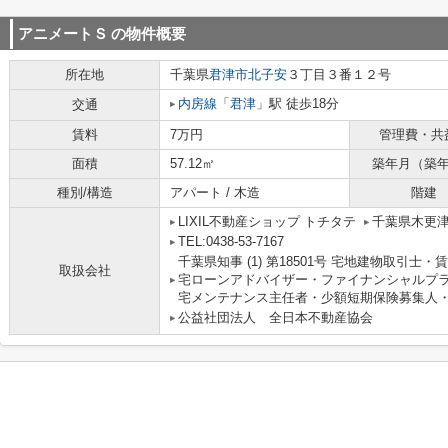
アニメートＳ
の物件概要
所在地
千葉県
君津市
北子安
３丁目３番１２号
内房線
「
君津
」駅 徒歩18分
交通
賃料
7万円
管理費・共
面積
57.12㎡
築年月（築
種別/構造
アパート / 木造
階建
LIXIL不動産ショップ トチタテ
千葉県木更
TEL:0438-53-7167
千葉県知事 (1) 第18501号 宅地建物取引
取扱会社
宅ローンアドバイザー・ファイナンシャルプ
宅メンテナンス主任者・少額短期保険募集人・
公益社団法人 全日本不動産協会