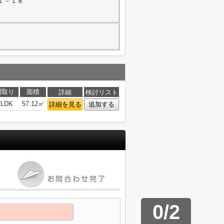
１－１８
間取り
面積
詳細
検討リスト
2LDK
57.12㎡
詳細を見る
追加する
0
/
2