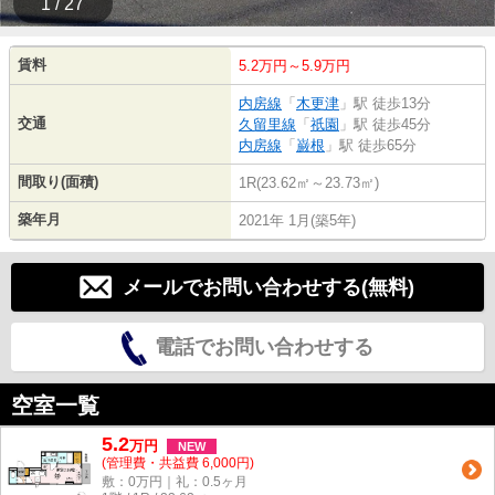
1 / 27
賃料
5.2万円～5.9万円
内房線
「
木更津
」駅 徒歩13分
交通
久留里線
「
祇園
」駅 徒歩45分
内房線
「
巌根
」駅 徒歩65分
間取り(面積)
1R(23.62㎡～23.73㎡)
築年月
2021年 1月(築5年)
メールでお問い合わせする(無料)
電話でお問い合わせする
空室一覧
5.2
万
円
NEW
(管理費・共益費 6,000円)
敷：0万円｜礼：0.5ヶ月