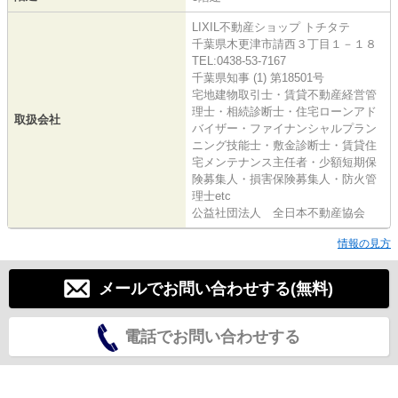
LIXIL不動産ショップ トチタテ
千葉県木更津市請西３丁目１－１８
TEL:0438-53-7167
千葉県知事 (1) 第18501号
宅地建物取引士・賃貸不動産経営管
理士・相続診断士・住宅ローンアド
取扱会社
バイザー・ファイナンシャルプラン
ニング技能士・敷金診断士・賃貸住
宅メンテナンス主任者・少額短期保
険募集人・損害保険募集人・防火管
理士etc
公益社団法人 全日本不動産協会
情報の見方
メールでお問い合わせする(無料)
電話でお問い合わせする