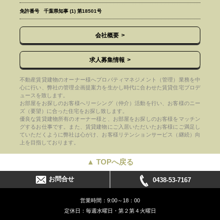
免許番号
千葉県知事 (1) 第18501号
会社概要
求人募集情報
不動産賃貸建物のオーナー様へプロパティマネジメント（管理）業務を中
心に行い、弊社の管理企画提案力を生かし時代に合わせた賃貸住宅プロデ
ュースを致します。
お部屋をお探しのお客様へリーシング（仲介）活動を行い、お客様のニー
ズ（要望）に合った住宅をお探し致します。
優良な賃貸建物所有のオーナー様と、お部屋をお探しのお客様をマッチン
グするお仕事です。また、賃貸建物にご入居いただいたお客様にご満足し
ていただくように弊社は心がけ、お客様リテンションサービス（継続）向
上を目指しております。
▲ TOPへ戻る
お問合せ
0438-53-7167
営業時間：9:00～18：00
定休日：毎週水曜日・第２第４火曜日