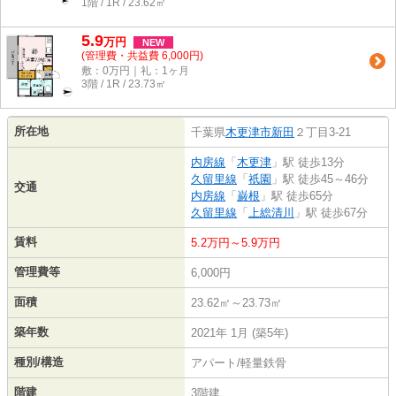
1階 / 1R / 23.62㎡
5.9
万
円
NEW
(管理費・共益費 6,000円)
敷：0万円｜礼：1ヶ月
3階 / 1R / 23.73㎡
所在地
千葉県
木更津市
新田
２丁目3-21
内房線
「
木更津
」駅 徒歩13分
久留里線
「
祇園
」駅 徒歩45～46分
交通
内房線
「
巌根
」駅 徒歩65分
久留里線
「
上総清川
」駅 徒歩67分
賃料
5.2万円～5.9万円
管理費等
6,000円
面積
23.62㎡～23.73㎡
築年数
2021年 1月 (築5年)
種別/構造
アパート/軽量鉄骨
階建
3階建