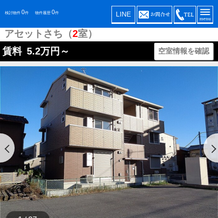
0
0
LINE
検討物件
件
物件履歴
件
アセットさち（
2
室）
賃料
5.2
万円～
空室情報を確認