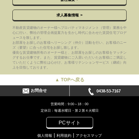
求人募集情報
不動産賃貸建物のオーナー様へプロパティマネジメント（管理）業務を中
心に行い、弊社の管理企画提案力を生かし時代に合わせた賃貸住宅プロデ
ュースを致します。
お部屋をお探しのお客様へリーシング（仲介）活動を行い、お客様のニー
ズ（要望）に合った住宅をお探し致します。
優良な賃貸建物所有のオーナー様と、お部屋をお探しのお客様をマッチン
グするお仕事です。また、賃貸建物にご入居いただいたお客様にご満足し
ていただくように弊社は心がけ、お客様リテンションサービス（継続）向
上を目指しております。
▲ TOPへ戻る
お問合せ
0438-53-7167
営業時間：9:00～18：00
定休日：毎週水曜日・第２第４火曜日
PCサイト
個人情報
利用規約
アクセスマップ