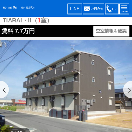
0
0
LINE
検討物件
件
物件履歴
件
TIARAI・II（
1
室）
賃料
7.7万円
空室情報を確認