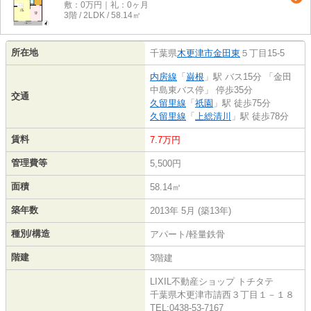
敷：0万円｜礼：0ヶ月
3階 / 2LDK / 58.14㎡
所在地
千葉県
木更津市
金田東
５丁目15-5
内房線
「
巌根
」駅 バス15分 「金田
中島東バス停」 停歩35分
交通
久留里線
「
祇園
」駅 徒歩75分
久留里線
「
上総清川
」駅 徒歩78分
賃料
7.7万円
管理費等
5,500円
面積
58.14㎡
築年数
2013年 5月 (築13年)
種別/構造
アパート/軽量鉄骨
階建
3階建
LIXIL不動産ショップ トチタテ
千葉県木更津市請西３丁目１－１８
TEL:0438-53-7167