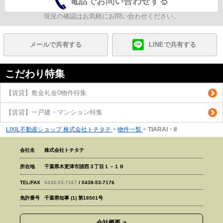
電話でお問い合わせする
現況の確認はお気軽にお問い合わせください。
メールで共有する
LINEで共有する
こだわり特集
【賃貸】敷金礼金0物件特集
【賃貸】一戸建・マンション特集
LIXIL不動産ショップ 株式会社トチタテ
>
物件一覧
>
TIARAI・II
会社名
株式会社トチタテ
所在地
千葉県木更津市請西３丁目１－１８
TEL/FAX
0438-53-7167
/ 0438-53-7176
免許番号
千葉県知事 (1) 第18501号
会社概要