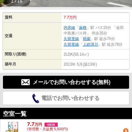
1 / 18
賃料
7.7万円
内房線
「
巌根
」駅 バス15分 「金田
中島東バス停」 停歩35分
交通
久留里線
「
祇園
」駅 徒歩75分
久留里線
「
上総清川
」駅 徒歩78分
間取り(面積)
2LDK(58.14㎡)
築年月
2013年 5月(築13年)
メールでお問い合わせする(無料)
電話でお問い合わせする
空室一覧
7.7
万
円
NEW
(管理費・共益費 5,500円)