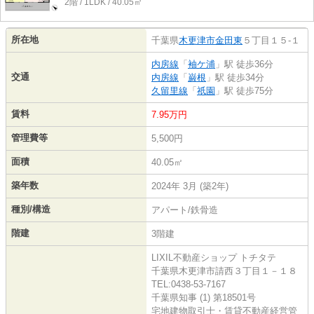
2階 / 1LDK / 40.05㎡
所在地
千葉県
木更津市
金田東
５丁目１５-１
内房線
「
袖ケ浦
」駅 徒歩36分
交通
内房線
「
巌根
」駅 徒歩34分
久留里線
「
祇園
」駅 徒歩75分
賃料
7.95万円
管理費等
5,500円
面積
40.05㎡
築年数
2024年 3月 (築2年)
種別/構造
アパート/鉄骨造
階建
3階建
LIXIL不動産ショップ トチタテ
千葉県木更津市請西３丁目１－１８
TEL:0438-53-7167
千葉県知事 (1) 第18501号
宅地建物取引士・賃貸不動産経営管