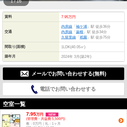
1 / 16
賃料
7.95万円
内房線
「
袖ケ浦
」駅 徒歩36分
交通
内房線
「
巌根
」駅 徒歩34分
久留里線
「
祇園
」駅 徒歩75分
間取り(面積)
1LDK(40.05㎡)
築年月
2024年 3月(築2年)
メールでお問い合わせする(無料)
電話でお問い合わせする
空室一覧
7.95
万
円
NEW
(管理費・共益費 5,500円)
敷：0万円｜礼：1ヶ月