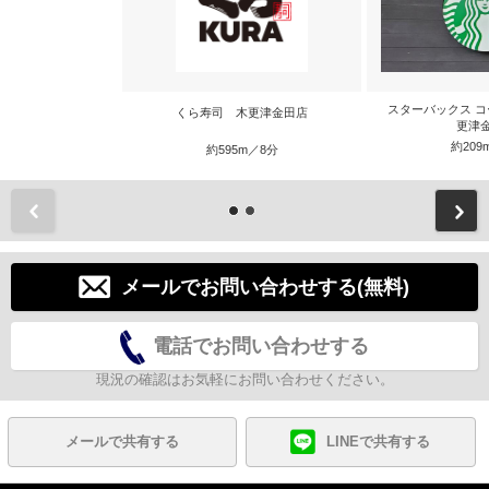
スターバックス コ
くら寿司 木更津金田店
更津
約209
約595m／8分
前
メールでお問い合わせする(無料)
電話でお問い合わせする
現況の確認はお気軽にお問い合わせください。
メールで共有する
LINEで共有する