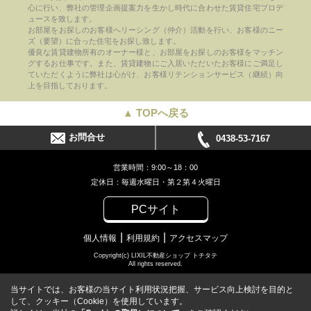
心に行い、弊社の管理企画提案力を生かし時代に合わせた賃貸住宅プロデ
ュースを致します。
お部屋をお探しのお客様へリーシング（仲介）活動を行い、お客様のニー
ズ（要望）に合った住宅をお探し致します。
優良な賃貸建物所有のオーナー様と、お部屋をお探しのお客様をマッチン
グするお仕事です。また、賃貸建物にご入居いただいたお客様にご満足し
ていただくように弊社は心がけ、お客様リテンションサービス（継続）向
上を目指しております。
▲ TOPへ戻る
お問合せ
0438-53-7167
営業時間：9:00～18：00
定休日：毎週水曜日・第２第４火曜日
PCサイト
個人情報
利用規約
アクセスマップ
Copyright(c) LIXIL不動産ショップ トチタテ
All rights reserved.
当サイトでは、お客様の当サイト利用状況把握、サービス向上検討を目的と
して、クッキー（Cookie）を使用しています。