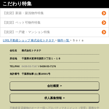
こだわり特集
【賃貸】新築・築浅物件特集
【賃貸】ペット可物件特集
【賃貸】一戸建・マンション特集
LIXIL不動産ショップ 株式会社トチタテ
>
物件一覧
>
Ｓｏｒａ
会社名
株式会社トチタテ
所在地
千葉県木更津市請西３丁目１－１８
TEL/FAX
0438-53-7167
/ 0438-53-7176
免許番号
千葉県知事 (1) 第18501号
会社概要
求人募集情報
不動産賃貸建物のオーナー様へプロパティマネジメント（管理）業務を中