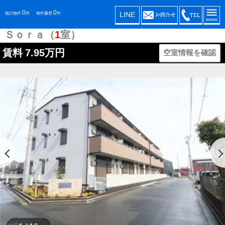
0
0
LINE
検討物件
件
物件履歴
件
Ｓｏｒａ（
1
室）
賃料
7.95万円
空室情報を確認