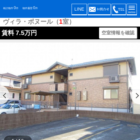
0
0
LINE
検討物件
件
物件履歴
件
ヴィラ・ボヌール（
1
室）
賃料
7.5万円
空室情報を確認