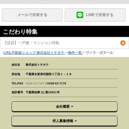
メールで共有する
LINEで共有する
こだわり特集
【賃貸】一戸建・マンション特集
LIXIL不動産ショップ 株式会社トチタテ
>
物件一覧
>
ヴィラ・ボヌール
会社名
株式会社トチタテ
所在地
千葉県木更津市請西３丁目１－１８
TEL/FAX
0438-53-7167
/ 0438-53-7176
免許番号
千葉県知事 (1) 第18501号
会社概要
求人募集情報