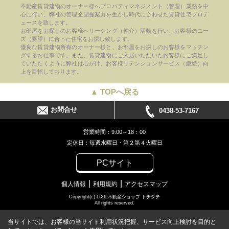
不動産賃貸建物のオーナー様へプロパティマネジメント（管理）業務を中
心に行い、弊社の管理企画提案力を生かし時代に合わせた賃貸住宅プロデ
ュースを致します。
お部屋をお探しのお客様へリーシング（仲介）活動を行い、お客様のニー
ズ（要望）に合った住宅をお探し致します。
優良な賃貸建物所有のオーナー様と、お部屋をお探しのお客様をマッチン
グするお仕事です。また、賃貸建物にご入居いただいたお客様にご満足し
ていただくように弊社は心がけ、お客様リテンションサービス（継続）向
上を目指しております。
▲ TOPへ戻る
お問合せ
0438-53-7167
営業時間：9:00～18：00
定休日：毎週水曜日・第２第４火曜日
PCサイト
個人情報
利用規約
アクセスマップ
Copyright(c) LIXIL不動産ショップ トチタテ
All rights reserved.
当サイトでは、お客様の当サイト利用状況把握、サービス向上検討を目的と