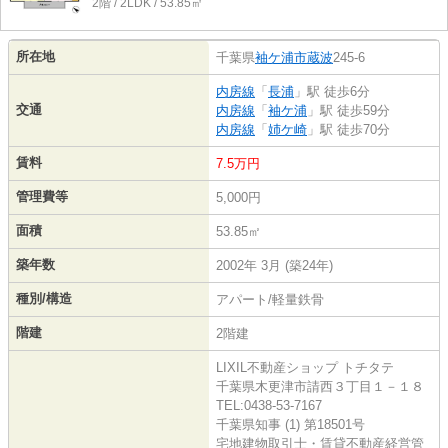
2階 / 2LDK / 53.85㎡
所在地
千葉県
袖ケ浦市
蔵波
245-6
内房線
「
長浦
」駅 徒歩6分
交通
内房線
「
袖ケ浦
」駅 徒歩59分
内房線
「
姉ケ崎
」駅 徒歩70分
賃料
7.5万円
管理費等
5,000円
面積
53.85㎡
築年数
2002年 3月 (築24年)
種別/構造
アパート/軽量鉄骨
階建
2階建
LIXIL不動産ショップ トチタテ
千葉県木更津市請西３丁目１－１８
TEL:0438-53-7167
千葉県知事 (1) 第18501号
宅地建物取引士・賃貸不動産経営管