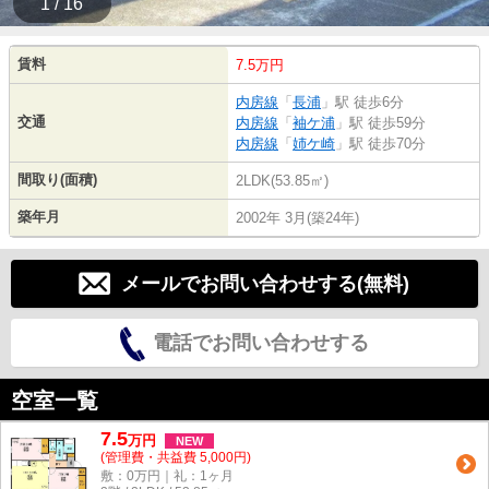
1 / 16
賃料
7.5万円
内房線
「
長浦
」駅 徒歩6分
交通
内房線
「
袖ケ浦
」駅 徒歩59分
内房線
「
姉ケ崎
」駅 徒歩70分
間取り(面積)
2LDK(53.85㎡)
築年月
2002年 3月(築24年)
メールでお問い合わせする(無料)
電話でお問い合わせする
空室一覧
7.5
万
円
NEW
(管理費・共益費 5,000円)
敷：0万円｜礼：1ヶ月