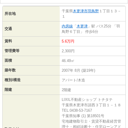
千葉県
木更津市
羽鳥野
１丁目１３－
所在地
１
内房線
「
木更津
」駅 バス25分 「羽
交通
鳥野６丁目」 停歩6分
賃料
5.6万円
管理費等
2,300円
面積
46.49㎡
築年数
2007年 8月 (築19年)
種別/構造
アパート/木造
階建
2階建
LIXIL不動産ショップ トチタテ
千葉県木更津市請西３丁目１－１８
TEL:0438-53-7167
千葉県知事 (1) 第18501号
宅地建物取引士・賃貸不動産経営管
理士・相続診断士・住宅ローンアド