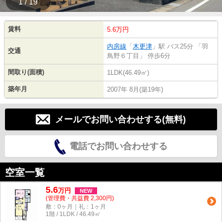
1 / 19
賃料
5.6万円
内房線
「
木更津
」駅 バス25分 「羽
交通
鳥野６丁目」 停歩6分
間取り(面積)
1LDK(46.49㎡)
築年月
2007年 8月(築19年)
メールでお問い合わせする(無料)
電話でお問い合わせする
空室一覧
5.6
万
円
NEW
(管理費・共益費 2,300円)
敷：0ヶ月｜礼：1ヶ月
1階 / 1LDK / 46.49㎡