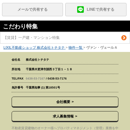
メールで共有する
LINEで共有する
こだわり特集
【賃貸】一戸建・マンション特集
LIXIL不動産ショップ 株式会社トチタテ
>
物件一覧
>
ヴァン・ヴェールＡ
会社名
株式会社トチタテ
所在地
千葉県木更津市請西３丁目１－１８
TEL/FAX
0438-53-7167
/ 0438-53-7176
免許番号
千葉県知事 (1) 第18501号
会社概要
求人募集情報
不動産賃貸建物のオーナー様へプロパティマネジメント（管理）業務を中