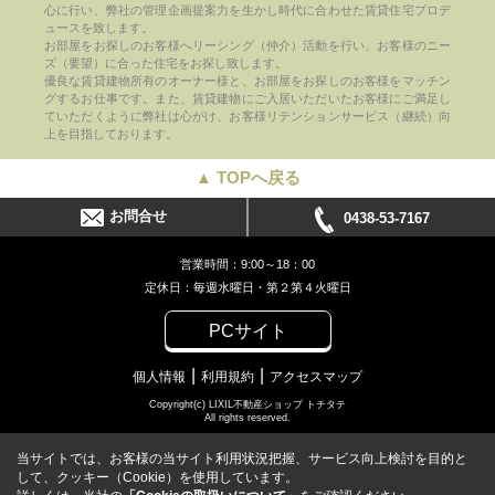
心に行い、弊社の管理企画提案力を生かし時代に合わせた賃貸住宅プロデ
ュースを致します。
お部屋をお探しのお客様へリーシング（仲介）活動を行い、お客様のニー
ズ（要望）に合った住宅をお探し致します。
優良な賃貸建物所有のオーナー様と、お部屋をお探しのお客様をマッチン
グするお仕事です。また、賃貸建物にご入居いただいたお客様にご満足し
ていただくように弊社は心がけ、お客様リテンションサービス（継続）向
上を目指しております。
▲ TOPへ戻る
お問合せ
0438-53-7167
営業時間：9:00～18：00
定休日：毎週水曜日・第２第４火曜日
PCサイト
個人情報
利用規約
アクセスマップ
Copyright(c) LIXIL不動産ショップ トチタテ
All rights reserved.
当サイトでは、お客様の当サイト利用状況把握、サービス向上検討を目的と
して、クッキー（Cookie）を使用しています。