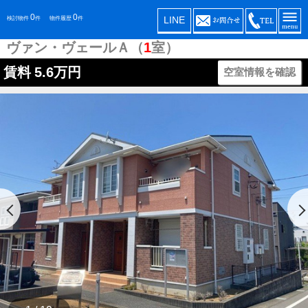
0
0
LINE
検討物件
件
物件履歴
件
ヴァン・ヴェールＡ（
1
室）
賃料
5.6万円
空室情報を確認