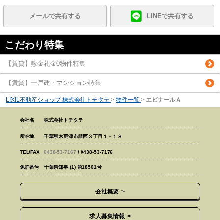
メールで共有する
LINEで共有する
こだわり特集
【賃貸】敷金礼金0物件特集
【賃貸】一戸建・マンション特集
LIXIL不動産ショップ 株式会社トチタテ
>
物件一覧
>
エピナールＡ
会社名
株式会社トチタテ
所在地
千葉県木更津市請西３丁目１－１８
TEL/FAX
0438-53-7167
/ 0438-53-7176
免許番号
千葉県知事 (1) 第18501号
会社概要
求人募集情報