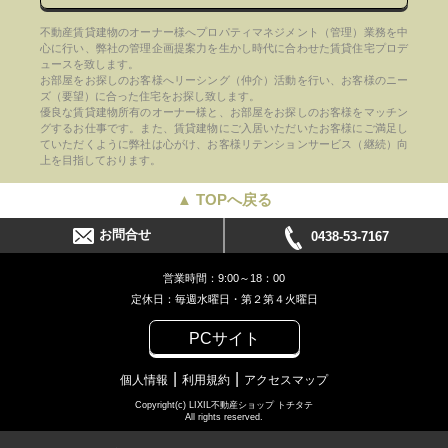
不動産賃貸建物のオーナー様へプロパティマネジメント（管理）業務を中
心に行い、弊社の管理企画提案力を生かし時代に合わせた賃貸住宅プロデ
ュースを致します。
お部屋をお探しのお客様へリーシング（仲介）活動を行い、お客様のニー
ズ（要望）に合った住宅をお探し致します。
優良な賃貸建物所有のオーナー様と、お部屋をお探しのお客様をマッチン
グするお仕事です。また、賃貸建物にご入居いただいたお客様にご満足し
ていただくように弊社は心がけ、お客様リテンションサービス（継続）向
上を目指しております。
▲ TOPへ戻る
お問合せ
0438-53-7167
営業時間：9:00～18：00
定休日：毎週水曜日・第２第４火曜日
PCサイト
個人情報
利用規約
アクセスマップ
Copyright(c) LIXIL不動産ショップ トチタテ
All rights reserved.