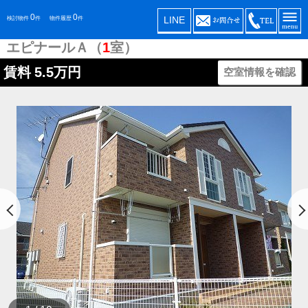
0
0
LINE
検討物件
件
物件履歴
件
エピナールＡ（
1
室）
賃料
5.5万円
空室情報を確認