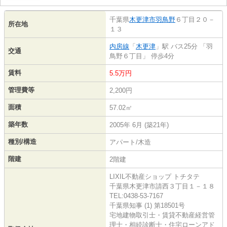
千葉県
木更津市
羽鳥野
６丁目２０－
所在地
１３
内房線
「
木更津
」駅 バス25分 「羽
交通
鳥野６丁目」 停歩4分
賃料
5.5万円
管理費等
2,200円
面積
57.02㎡
築年数
2005年 6月 (築21年)
種別/構造
アパート/木造
階建
2階建
LIXIL不動産ショップ トチタテ
千葉県木更津市請西３丁目１－１８
TEL:0438-53-7167
千葉県知事 (1) 第18501号
宅地建物取引士・賃貸不動産経営管
理士・相続診断士・住宅ローンアド