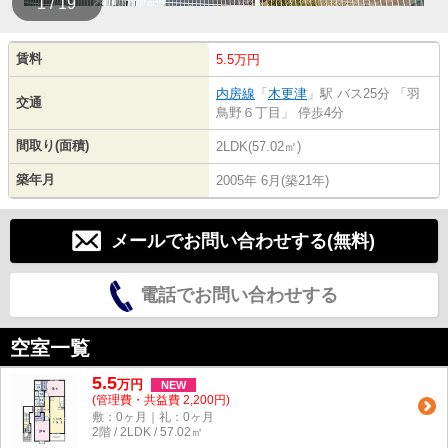
1 / 19
賃料
5.5万円
内房線
「
木更津
」駅 バス25分 「羽
交通
鳥野６丁目」 停歩4分
間取り(面積)
2LDK(57.02㎡)
築年月
2005年 6月(築21年)
メールでお問い合わせする(無料)
電話でお問い合わせする
空室一覧
5.5
万
円
NEW
(管理費・共益費 2,200円)
敷：0ヶ月｜礼：0ヶ月
2階 / 2LDK / 57.02㎡